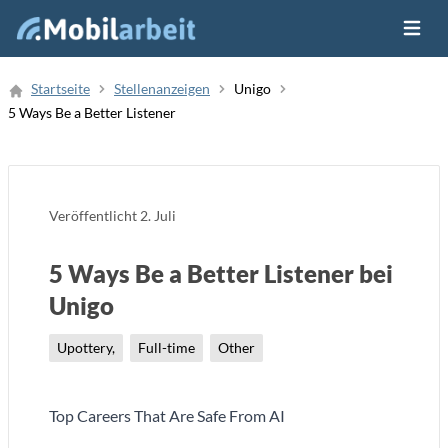
Menü ö
Job Finden
Startseite
Stellenanzeigen
Unigo
5 Ways Be a Better Listener
Neue Stellenanzeige
Veröffentlicht
2. Juli
5 Ways Be a Better Listener bei
Unigo
Upottery,
Full-time
Other
Top Careers That Are Safe From AI