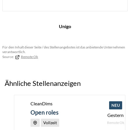
Unigo
Für den Inhalt dieser Seite / des Stellenangebotes ist das anbietende Unternehmen
verantwortlich.
Source:
Remote Ok
Ähnliche Stellenanzeigen
CleanDims
NEU
Open roles
Gestern
Vollzeit
Remote Ok