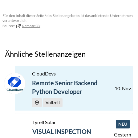
Für den Inhalt dieser Seite / des Stellenangebotes ist das anbietende Unternehmen
verantwortlich.
Source:
Remote Ok
Ähnliche Stellenanzeigen
CloudDevs
Remote Senior Backend
10. Nov.
Python Developer
Vollzeit
Tyrell Solar
NEU
VISUAL INSPECTION
Gestern