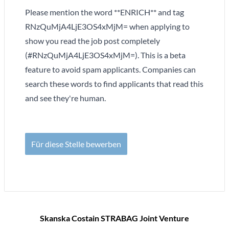
Please mention the word **ENRICH** and tag
RNzQuMjA4LjE3OS4xMjM= when applying to
show you read the job post completely
(#RNzQuMjA4LjE3OS4xMjM=). This is a beta
feature to avoid spam applicants. Companies can
search these words to find applicants that read this
and see they're human.
Für diese Stelle bewerben
Skanska Costain STRABAG Joint Venture